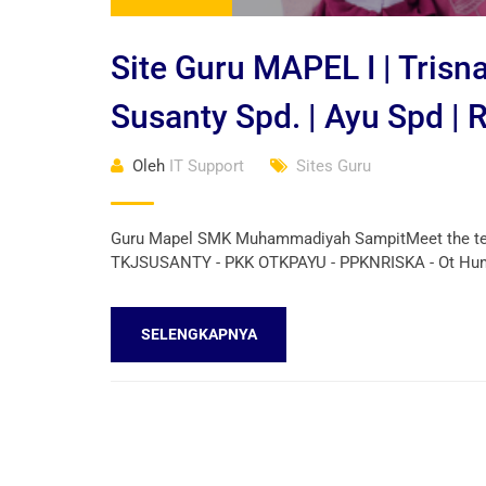
Site Guru MAPEL I | Trisn
Susanty Spd. | Ayu Spd | R
Oleh
IT Support
Sites Guru
Guru Mapel SMK Muhammadiyah SampitMeet the teach
TKJSUSANTY - PKK OTKPAYU - PPKNRISKA - Ot Hum
SELENGKAPNYA