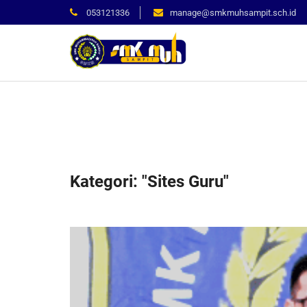
053121336
manage@smkmuhsampit.sch.id
Kategori: "Sites Guru"