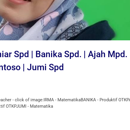
iar Spd | Banika Spd. | Ajah Mpd. 
ntoso | Jumi Spd
cher - click of image:IRMA - MatematikaBANIKA - Produktif OTK
ktif OTKPJUMI - Matematika