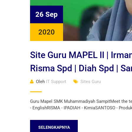
26 Sep
2020
Site Guru MAPEL II | Irman
Risma Spd | Diah Spd | Sa
Oleh
IT Support
Sites Guru
Guru Mapel SMK Muhammadiyah SampitMeet the tea
- EnglishRISMA - IPADIAH - KimiaSANTOSO - Produ
SELENGKAPNYA