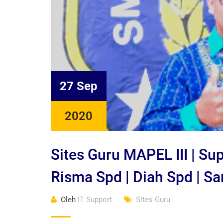
27 Sep
2020
Sites Guru MAPEL III | Sup
Risma Spd | Diah Spd | Sa
Oleh
IT Support
Sites Guru