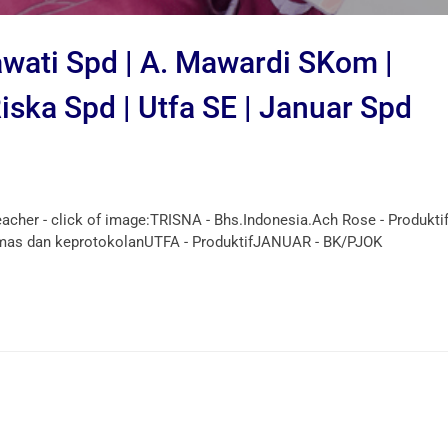
awati Spd | A. Mawardi SKom |
iska Spd | Utfa SE | Januar Spd
er - click of image:TRISNA - Bhs.Indonesia.Ach Rose - Produkti
as dan keprotokolanUTFA - ProduktifJANUAR - BK/PJOK