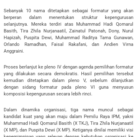
Sebanyak 10 nama ditetapkan sebagai formatur yang akan
berperan dalam menentukan struktur kepengurusan
selanjutnya. Mereka terdiri atas Muhammad Hadi Qomarul
Basith, Tira Zhila Nurjanaatil, Zainatul Patonah, Dony, Nurul
Hapizah, Puspita Dewi, Muhammad Raditya Tama Gunawan,
Orlando Ramadhan, Faisal Rakafani, dan Andien Virna
Anggraini.
Proses berlanjut ke pleno IV dengan agenda pemilihan formatur
yang dilakukan secara demokratis. Hasil pemilihan tersebut
kemudian ditetapkan dalam pleno V, sebelum dilanjutkan
dengan sidang formatur pada pleno VI guna menyusun
komposisi kepengurusan secara lebih rinci.
Dalam dinamika organisasi, tiga nama muncul sebagai
kandidat kuat yang akan maju dalam Pemilu Raya IPM, yakni
Muhammad Hadi Qomarul Basith (X TKJ), Tira Zhila Nurjanaatil
(X MP), dan Puspita Dewi (X MP). Ketiganya dinilai memiliki visi
kepemimpinan yang relevan dengan kebutuhan organisasi ke