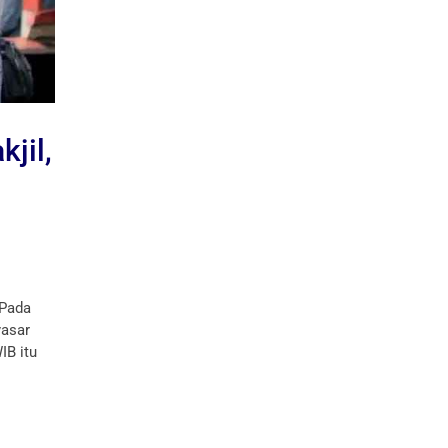
jil,
 Pada
yasar
IB itu