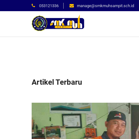
053121336
manage@smkmuhsampit.sch.id
Artikel Terbaru