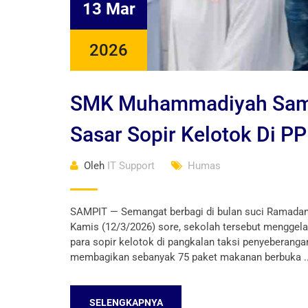
13 Mar
2026
SMK Muhammadiyah Sampit
Sasar Sopir Kelotok Di P
Oleh
IT Support
Humas
SAMPIT — Semangat berbagi di bulan suci Ramada
Kamis (12/3/2026) sore, sekolah tersebut menggela
para sopir kelotok di pangkalan taksi penyeberang
membagikan sebanyak 75 paket makanan berbuka ..
SELENGKAPNYA